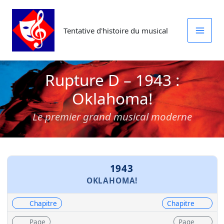
Aller
au
Tentative d'histoire du musical
contenu
Rupture D – 1943 :
Oklahoma!
Le premier grand musical moderne
1943
OKLAHOMA!
Chapitre
Chapitre
Page
Page