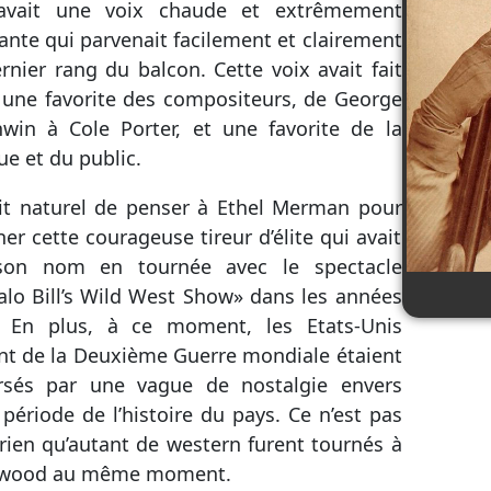
 avait une voix chaude et extrêmement
ante qui parvenait facilement et clairement
rnier rang du balcon. Cette voix avait fait
e une favorite des compositeurs, de George
win à Cole Porter, et une favorite de la
que et du public.
ait naturel de penser à Ethel Merman pour
ner cette courageuse tireur d’élite qui avait
 son nom en tournée avec le spectacle
alo Bill’s Wild West Show» dans les années
. En plus, à ce moment, les Etats-Unis
nt de la Deuxième Guerre mondiale étaient
ersés par une vague de nostalgie envers
 période de l’histoire du pays. Ce n’est pas
rien qu’autant de western furent tournés à
ywood au même moment.