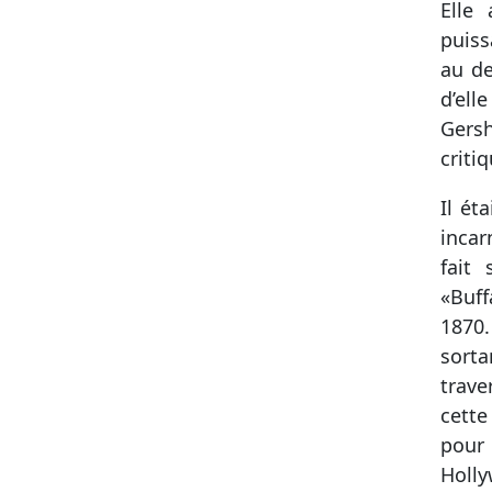
Elle
puiss
au de
d’ell
Gersh
criti
Il ét
incar
fait
«Buff
1870
sorta
trav
cette
pour 
Holl