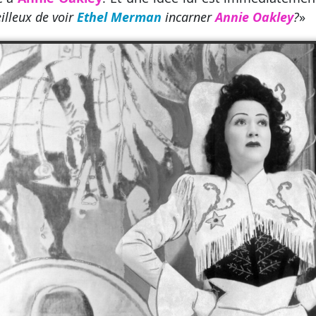
illeux de voir
Ethel Merman
incarner
Annie Oakley
?
»