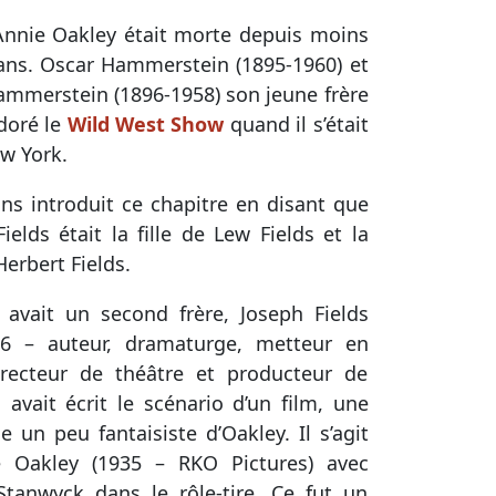
Annie Oakley était morte depuis moins
ans. Oscar Hammerstein (1895-1960) et
mmerstein (1896-1958) son jeune frère
doré le
Wild West Show
quand il s’était
w York.
s introduit ce chapitre en disant que
ields était la fille de Lew Fields et la
erbert Fields.
 avait un second frère, Joseph Fields
66 – auteur, dramaturge, metteur en
irecteur de théâtre et producteur de
i avait écrit le scénario d’un film, une
e un peu fantaisiste d’Oakley. Il s’agit
 Oakley (1935 – RKO Pictures) avec
Stanwyck dans le rôle-tire. Ce fut un