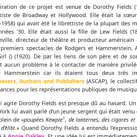
piration de ce projet est venue de Dorothy Fields 
ttiste de Broadway et Hollywood. Elle était la sœu
-1958) qui avait été le librettiste de la plupart des
nnées ’30. Elle était aussi la fille de Lew Fields 
ville, directeur de théâtre et producteur américain – 
premiers spectacles de Rodgers et Hammerstein, A 
Girl () (1920). De par les liens de son père et de 
it aucun problème à le contacter de manière privilégi
r Hammerstein car ils étaient tous deux très im
osers, Authors and Publishers
(ASCAP), le collect
ances pour les représentations publiques de musiqu
i agite Dorothy Fields est presque dû au hasard. Un
ork lui avait parlé d’un jeune sergent qui était venu
1
plein de «
poupées Kewpie
, de lanternes, des cigares e
 d’élite
.» Quand Dorothy Fields a entendu l’expressi
é à
Annie Oakley
. Et une idée lui est immédiatemen