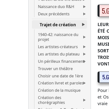
Naissance duo R&H
5.
Deux précédents
LEUR
Trajet de création
ÉTÉ 
1940-42: naissance du
MOIS
projet
MUSI
Les artistes-créateurs
SORT
Les artistes du plateau
TROI
Un périlleux financement
VONT
Trouver un théâtre
5.G
Choisir une date de 1ère
Création livret et paroles
Pour 
Création de la musique
et Os
Création des
chorégraphies
vraie 