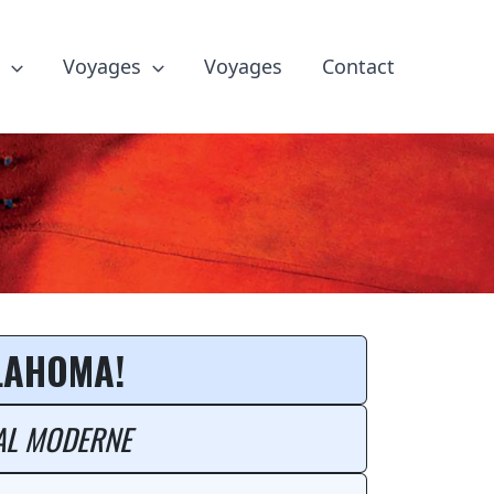
e
Voyages
Voyages
Contact
ion: Un musical – « 
LAHOMA!
AL MODERNE