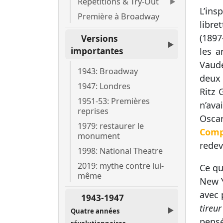
Répétitions & Try-Out
L’ins
Première à Broadway
libre
(1897
Versions
les a
importantes
Vaude
1943: Broadway
deux 
1947: Londres
Ritz 
1951-53: Premières
n’ava
reprises
Osca
1979: restaurer le
Comp
monument
redev
1998: National Theatre
2019: mythe contre lui-
Ce qu
même
New Y
avec 
1943-1947
tireur
Quatre années
pens