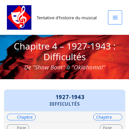
Aller
au
Tentative d'histoire du musical
contenu
Chapitre 4 – 1927-1943 :
Difficultés
De "Show Boat" à "Oklahoma!"
1927-1943
DIFFICULTÉS
Chapitre
Chapitre
Page
Page