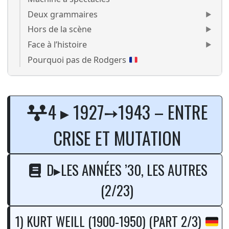
Deux grammaires
Hors de la scène
Face à l’histoire
Pourquoi pas de Rodgers
Kurt Weill : Johnny Johnson (1
4 ▸ 1927➙1943 – ENTRE
CRISE ET MUTATION
D▸LES ANNÉES ’30, LES AUTRES
(2/23)
1) KURT WEILL (1900-1950) (PART 2/3)