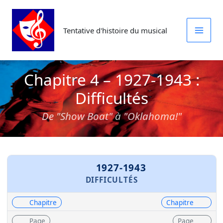
Aller
au
Tentative d'histoire du musical
contenu
Chapitre 4 – 1927-1943 :
Difficultés
De "Show Boat" à "Oklahoma!"
1927-1943
DIFFICULTÉS
Chapitre
Chapitre
Page
Page