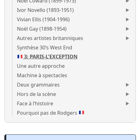
Noël Coward (1899-1973)
Ivor Novello (1893-1951)
Vivian Ellis (1904-1996)
Noël Gay (1898-1954)
Autres artistes britanniques
Synthèse 30’s West End
3: PARIS-L’EXCEPTION
Une autre approche
Machine à spectacles
Deux grammaires
Hors de la scène
Face à l’histoire
Pourquoi pas de Rodgers
Richard Rodgers Fin collabora