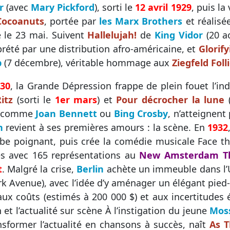
r
(avec
Mary Pickford
), sorti le
12 avril 1929
, puis l
Cocoanuts
, portée par
les Marx Brothers
et réalisé
e le 23 mai. Suivent
Hallelujah!
de
King Vidor
(20 a
prété par une distribution afro-américaine, et
Glorif
b
(7 décembre), véritable hommage aux
Ziegfeld Foll
30
, la Grande Dépression frappe de plein fouet l’in
itz
(sorti le
1er mars
) et
Pour décrocher la lune
s comme
Joan Bennett
ou
Bing Crosby
, n’atteignent
n
revient à ses premières amours : la scène. En
1932
be poignant, puis crée la comédie musicale Face th
s avec 165 représentations au
New Amsterdam T
t
. Malgré la crise,
Berlin
achète un immeuble dans l’U
rk Avenue), avec l’idée d’y aménager un élégant pied-
aux coûts (estimés à 200 000 $) et aux incertitudes
n et l’actualité sur scène À l’instigation du jeune
Mos
nsformer l’actualité en chansons à succès, naît
As 