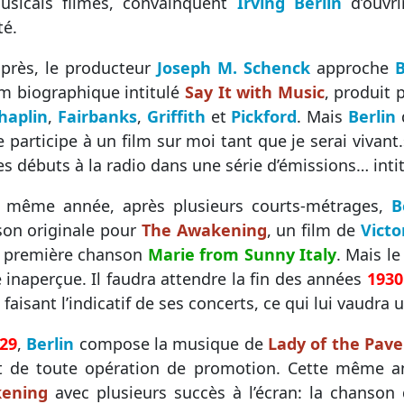
usicals filmés, convainquent
Irving Berlin
d’ouvri
té.
près, le producteur
Joseph M. Schenck
approche
B
lm biographique intitulé
Say It with Music
, produit 
haplin
,
Fairbanks
,
Griffith
et
Pickford
. Mais
Berlin
d
e participe à un film sur moi tant que je serai vivant
ses débuts à la radio dans une série d’émissions… inti
e même année, après plusieurs courts-métrages,
B
on originale pour
The Awakening
, un film de
Victo
e première chanson
Marie from Sunny Italy
. Mais l
 inaperçue. Il faudra attendre la fin des années
1930
 faisant l’indicatif de ses concerts, ce qui lui vaudra 
29
,
Berlin
compose la musique de
Lady of the Pav
rt de toute opération de promotion. Cette même an
ening
avec plusieurs succès à l’écran: la chanson