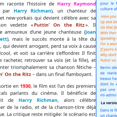
lm raconte l’histoire de
Harry Raymond
pour le 
culture a
é par
Harry Richman
), un chanteur de
Have you 
et new-yorkais qui devient célèbre avec sa
Up and d
son vedette «
Puttin’ On the Ritz
». Il
On that f
e amoureux d’une jeune chanteuse (
Joan
With their
Spending 
ett
), mais le succès monte à la tête du
For a won
, qui devient arrogant, perd sa voix à cause
If you’re 
lcool, et voit sa carrière s’effondrer. Il finit
Why don’t
e racheter, retrouver sa voix (et la fille), et
Puttin’ on 
nter triomphalement sa chanson fétiche –
Berlin dé
de Harle
n’ On the Ritz
– dans un final flamboyant.
beaux hab
dont ils 
sortie en
1930
, le film est l’un des premiers
pas une 
als parlants du cinéma. Il bénéficie de
mi-admirat
trait de
Harry Richman
, alors célèbre
La versio
er de la radio, et de la chanson-titre déjà
Dans le f
e. La critique reste mitigée: le scénario est
un chant