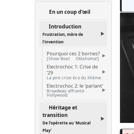
En un coup d’œil
Introduction
Frustration, mère de
l’invention
Pourquoi ces 2 bornes?
[Show Boat
Oklahoma!]
Electrochoc 1: Crise de
’29
La pire crise éco du XXème
Electrochoc 2: le ‘parlant’
Broadway affronte
Hollywood
Héritage et
transition
De l’opérette au ‘Musical
Play’