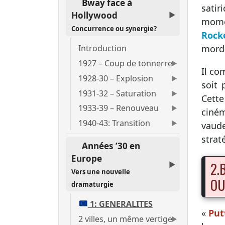
Bway face à
satir
Hollywood
mome
Concurrence ou synergie?
Rocke
morda
Introduction
1927 – Coup de tonnerre
Il co
1928-30 – Explosion
soit 
1931-32 – Saturation
Cette
1933-39 – Renouveau
ciné
1940-43: Transition
vaude
strat
Années ’30 en
Europe
2.
Vers une nouvelle
OU
dramaturgie
1: GENERALITES
«
Put
2 villes, un même vertige