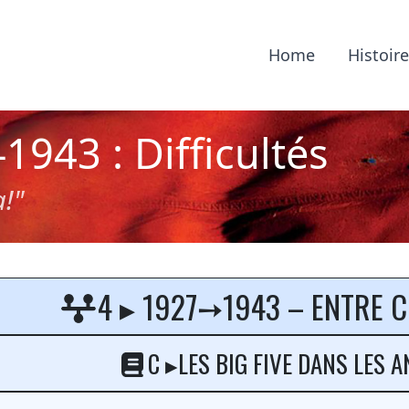
Home
Histoir
1943 : Difficultés
!"
ving Berlin Introduct
4 ▸ 1927➙1943 – ENTRE C
C ▸LES BIG FIVE DANS LES A