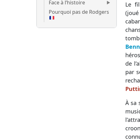
Face à l’histoire
Le fi
Pourquoi pas de Rodgers
(jou
cabar
chan
tomb
Benn
héros
de l’a
par s
recha
Putti
À sa 
music
l’at
croon
connu