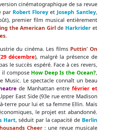
a version cinématographique de sa revue
e par
Robert Florey
et
Joseph Santley
,
oût), premier film musical entièrement
ying the American Girl
de
Harkrider
et
ies
.
dustrie du cinéma. Les films
Puttin’ On
(
29 décembre
), malgré la présence de
 pas le succès espéré. Face à ces revers,
, il compose
How Deep Is the Ocean?
,
e Music. Le spectacle connaît un beau
heatre
de Manhattan entre
février et
pper East Side (93e rue entre Madison
à-terre pour lui et sa femme Ellin. Mais
 économiques, le projet est abandonné.
s Hart
, séduit par la capacité de
Berlin
Thousands Cheer
: une revue musicale