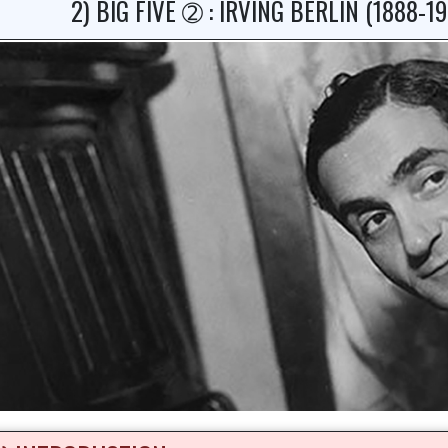
2) BIG FIVE ➁ : IRVING BERLIN (1888-1