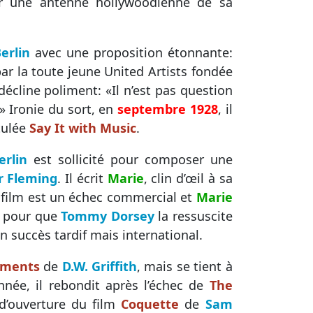
r une antenne hollywoodienne de sa
erlin
avec une proposition étonnante:
par la toute jeune United Artists fondée
écline poliment: «Il n’est pas question
.» Ironie du sort, en
septembre 1928
, il
tulée
Say It with Music
.
erlin
est sollicité pour composer une
r Fleming
. Il écrit
Marie
, clin d’œil à sa
e film est un échec commercial et
Marie
pour que
Tommy Dorsey
la ressuscite
un succès tardif mais international.
ements
de
D.W. Griffith
, mais se tient à
née, il rebondit après l’échec de
The
 d’ouverture du film
Coquette
de
Sam