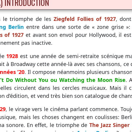
A) INTRODUCTION
s le triomphe de les
Ziegfeld Follies of 1927
, dont
ing Berlin
entre dans une sorte de « zone grise »:
es of 1927
et avant son envol pour Hollywood, il es
inement pas inactive.
née
1928
est une année de semi-retraite scénique mai
it à Broadway cette année-là avec ses chansons, ce 
nnées ’20
. Il compose néanmoins plusieurs chan
n’t Do Without You ou Watching the Moon Rise
. 
elles circulent dans les cercles musicaux. Mais il
n d’édition, et vend très bien son catalogue de cha
29
, le virage vers le cinéma parlant commence. Tou
sique, mais les choses changent en coulisses: Berl
a sonore. En effet, le triomphe de
The Jazz Singer