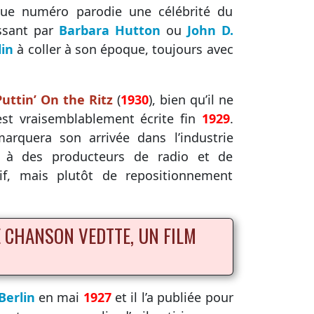
aque numéro parodie une célébrité du
ssant par
Barbara Hutton
ou
John D.
lin
à coller à son époque, toujours avec
Puttin’ On the Ritz
(
1930
), bien qu’il ne
est vraisemblablement écrite fin
1929
.
arquera son arrivée dans l’industrie
s à des producteurs de radio et de
tif, mais plutôt de repositionnement
 CHANSON VEDTTE, UN FILM
Berlin
en mai
1927
et il l’a publiée pour