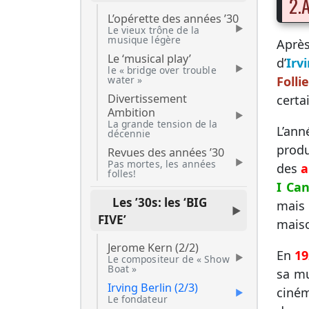
2.
L’opérette des années ’30
Le vieux trône de la
musique légère
Aprè
Le ‘musical play’
d’
Irv
le « bridge over trouble
Folli
water »
Divertissement
certa
Ambition
La grande tension de la
L’an
décennie
produ
Revues des années ’30
Pas mortes, les années
des
a
folles!
I Ca
Les ’30s: les ‘BIG
mais 
FIVE’
maiso
Jerome Kern (2/2)
En
19
Le compositeur de « Show
Boat »
sa mu
Irving Berlin (2/3)
ciném
Le fondateur