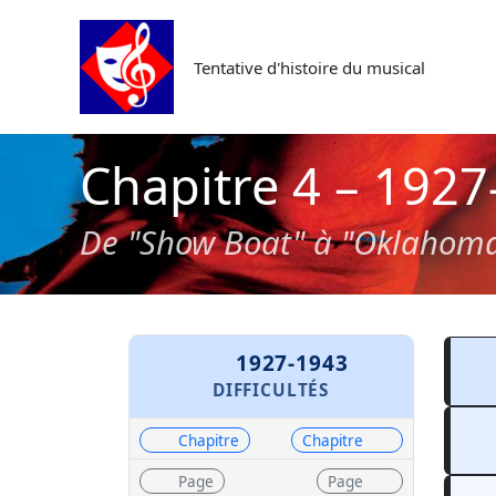
Aller
au
Tentative d'histoire du musical
contenu
Chapitre 4 – 1927-
De "Show Boat" à "Oklahoma
Ir
1927-1943
DIFFICULTÉS
Chapitre
Chapitre
Page
Page