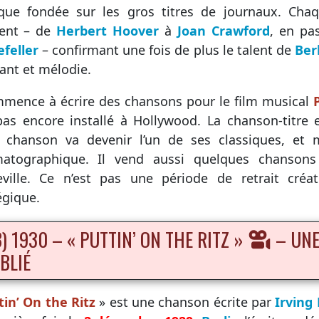
ique fondée sur les gros titres de journaux. Ch
nt – de
Herbert Hoover
à
Joan Crawford
, en pa
feller
– confirmant une fois de plus le talent de
Ber
nt et mélodie.
mmence à écrire des chansons pour le film musical
pas encore installé à Hollywood. La chanson-titre 
 chanson va devenir l’un de ses classiques, et m
matographique. Il vend aussi quelques chanson
ville. Ce n’est pas une période de retrait créa
égique.
B) 1930 – « PUTTIN’ ON THE RITZ »
– UNE
BLIÉ
tin’ On the Ritz
» est une chanson écrite par
Irving 