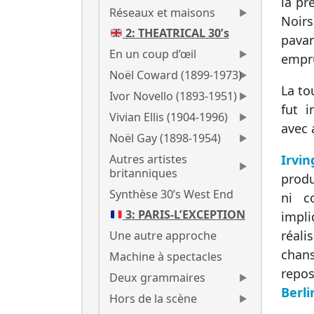
la pr
Réseaux et maisons
Noirs
2: THEATRICAL 30’s
pava
En un coup d’œil
empru
Noël Coward (1899-1973)
La to
Ivor Novello (1893-1951)
fut 
Vivian Ellis (1904-1996)
avec 
Noël Gay (1898-1954)
Irvin
Autres artistes
britanniques
produ
Synthèse 30’s West End
ni c
3: PARIS-L’EXCEPTION
impl
réali
Une autre approche
chans
Machine à spectacles
repos
Deux grammaires
Berli
Hors de la scène