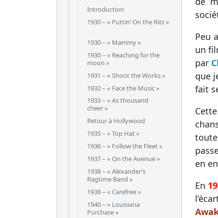
de m
Introduction
socié
1930 – « Puttin’ On the Ritz »
Peu a
1930 – « Mammy »
un fi
1930 – « Reaching for the
par
C
moon »
que j
1931 – « Shoot the Works »
fait 
1932 – « Face the Music »
1933 – « As thousand
cheer »
Cett
Retour à Hollywood
chans
1935 – « Top Hat »
tout
1936 – « Follow the Fleet »
passe
1937 – « On the Avenue »
en en
1938 – « Alexander’s
Ragtime Band »
En
19
1938 – « Carefree »
l’éca
1940 – « Louisiana
Awak
Purchase »