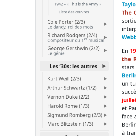
Taylo
1942 – « This is the Army »
The 
Liste des œuvres
sorti
Cole Porter (2/3)
Le dandy, roi des mots
inter
Richard Rodgers (2/4)
Web
er
Compositeur du 1
musical
George Gershwin (2/2)
En
19
Le génie
the R
Les ’30s: les autres
star
Berli
Kurt Weill (2/3)
un tu
Arthur Schwartz (1/2)
succè
Vernon Duke (2/2)
juille
Harold Rome (1/3)
et Pa
Sigmund Romberg (2/3)
face 
Marc Blitzstein (1/3)
Berli
à tra