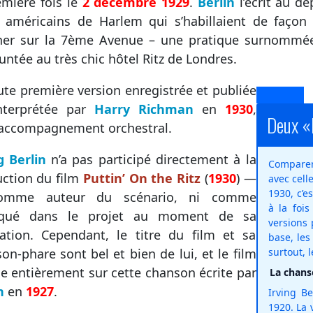
emière fois le
2 décembre 1929
.
Berlin
l’écrit au d
 américains de Harlem qui s’habillaient de façon
ner sur la 7ème Avenue – une pratique surnomm
ntée au très chic hôtel Ritz de Londres.
ute première version enregistrée et publiée
interprétée par
Harry Richman
en
1930
,
Deux «P
accompagnement orchestral.
g Berlin
n’a pas participé directement à la
Comparer 
ction du film
Puttin’ On the Ritz
(
1930
) —
avec cell
1930, c’e
omme auteur du scénario, ni comme
à la fois
iqué dans le projet au moment de sa
versions
sation. Cependant, le titre du film et sa
base, le
on-phare sont bel et bien de lui, et le film
surtout, 
e entièrement sur cette chanson écrite par
La chans
n
en
1927
.
Irving B
1920. La 