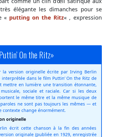
épart comme un clin d’œil satirique aux
 très élégante les dimanches pour se
ée «
putting on the Ritz
« , expression
uttin’ On the Ritz»
la version originelle écrite par Irving Berlin
e interprétée dans le film Puttin’ On the Ritz de
st mettre en lumière une transition étonnante,
 musicale, sociale et raciale. Car si les deux
 portent le même titre et la même musique de
s paroles ne sont pas toujours les mêmes — et
le contexte change énormément.
on originelle
erlin écrit cette chanson à la fin des années
version originale (publiée en 1929, enregistrée