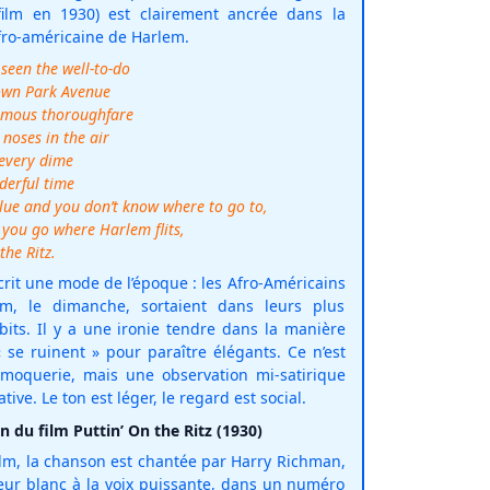
film en 1930) est clairement ancrée dans la
fro-américaine de Harlem.
seen the well-to-do
own Park Avenue
amous thoroughfare
 noses in the air
every dime
derful time
blue and you don’t know where to go to,
 you go where Harlem flits,
the Ritz.
crit une mode de l’époque : les Afro-Américains
m, le dimanche, sortaient dans leurs plus
its. Il y a une ironie tendre dans la manière
« se ruinent » pour paraître élégants. Ce n’est
moquerie, mais une observation mi-satirique
ive. Le ton est léger, le regard est social.
n du film Puttin’ On the Ritz (1930)
ilm, la chanson est chantée par Harry Richman,
eur blanc à la voix puissante, dans un numéro