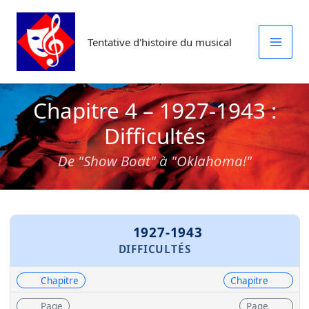
Aller
au
Tentative d'histoire du musical
contenu
Chapitre 4 – 1927-1943 :
Difficultés
De "Show Boat" à "Oklahoma!"
1927-1943
DIFFICULTÉS
Chapitre
Chapitre
Page
Page