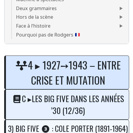
Deux grammaires
Hors de la scène
Face à l’histoire
Pourquoi pas de Rodgers
Cole Porter The New Yorkers
4 ▸ 1927➙1943 – ENTRE
CRISE ET MUTATION
C ▸LES BIG FIVE DANS LES ANNÉES
’30 (12/36)
3) BIG FIVE
: COLE PORTER (1891-1964)