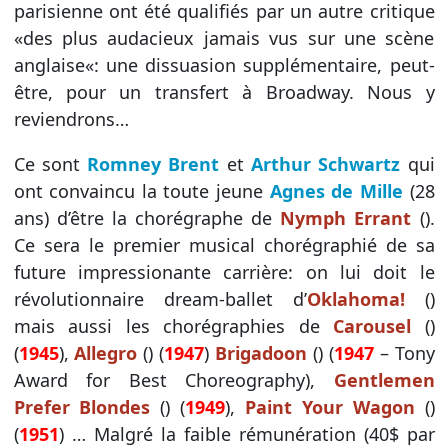
parisienne ont été qualifiés par un autre critique
«des plus audacieux jamais vus sur une scène
anglaise«: une dissuasion supplémentaire, peut-
être, pour un transfert à Broadway. Nous y
reviendrons…
Ce sont
Romney Brent
et
Arthur Schwartz
qui
ont convaincu la toute jeune
Agnes de Mille
(28
ans) d’être la chorégraphe de
Nymph Errant
().
Ce sera le premier musical chorégraphié de sa
future impressionante carrière: on lui doit le
révolutionnaire dream-ballet d’
Oklahoma!
()
mais aussi les chorégraphies de
Carousel
()
(
1945
),
Allegro
() (
1947
)
Brigadoon
() (
1947
– Tony
Award for Best Choreography),
Gentlemen
Prefer Blondes
() (
1949
),
Paint Your Wagon
()
(
1951
) … Malgré la faible rémunération (40$ par