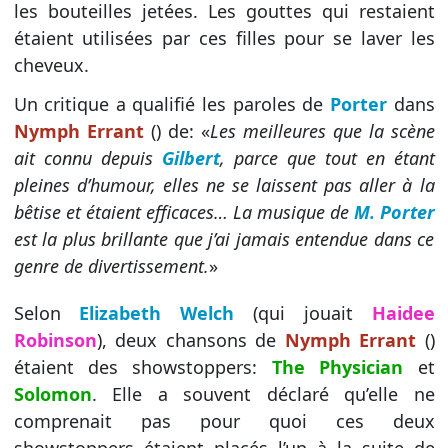
les bouteilles jetées. Les gouttes qui restaient
étaient utilisées par ces filles pour se laver les
cheveux.
Un critique a qualifié les paroles de
Porter
dans
Nymph Errant
() de: «
Les meilleures que la scène
ait connu depuis
Gilbert
, parce que tout en étant
pleines d’humour, elles ne se laissent pas aller à la
bêtise et étaient efficaces… La musique de
M. Porter
est la plus brillante que j’ai jamais entendue dans ce
genre de divertissement.
»
Selon
Elizabeth Welch
(qui jouait
Haidee
Robinson
), deux chansons de
Nymph Errant
()
étaient des showstoppers:
The Physician
et
Solomon
. Elle a souvent déclaré qu’elle ne
comprenait pas pour quoi ces deux
showstoppers étaient placés l’un à la suite de