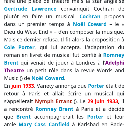
faire une pièce de théâtre mais la star anglaise
Gertrude Lawrence
convainquit Cochran de
plutôt en faire un musical.
Cochran
proposa
dans un premier temps à
Noël Coward
– le «
Dieu du West End » – d’en composer la musique.
Mais ce dernier refusa. Il fit alors la proposition à
Cole Porter
, qui lui accepta. L’adaptation du
roman en livret de musical fut confié à
Romney
Brent
qui venait de jouer à Londres à l’
Adelphi
Theatre
un petit rôle dans la revue Words and
Music () de
Noël Coward
.
En
juin 1933
, Variety annonça que
Porter
était de
retour à Paris et allait écrire un musical qui
s’appellerait
Nymph Errant
(). Le
29 juin 1933
, il
a rencontré
Romney Brent
à Paris et a décidé
que
Brent
accompagnerait les
Porter
et leur
amie
Mary Cass Canfield
à Karlsbad en Bade-