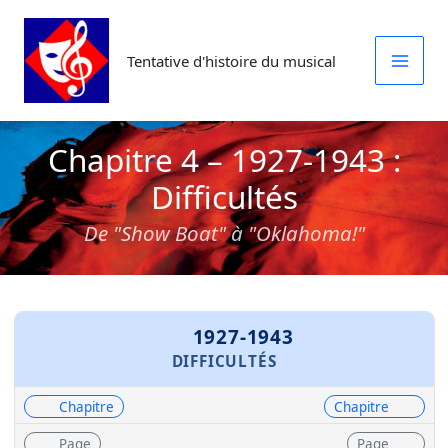
Aller
au
Tentative d'histoire du musical
contenu
Chapitre 4 – 1927-1943 :
Difficultés
De "Show Boat" à "Oklahoma!"
1927-1943
DIFFICULTÉS
Chapitre
Chapitre
Page
Page