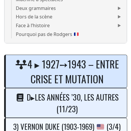
Deux grammaires
Hors de la scène
Face à l’histoire
Pourquoi pas de Rodgers
Vernon Duke Fin des années 
4 ▸ 1927➙1943 – ENTRE
CRISE ET MUTATION
D▸LES ANNÉES ’30, LES AUTRES
(11/23)
3) VERNON DUKE (1903-1969)
(3/4)