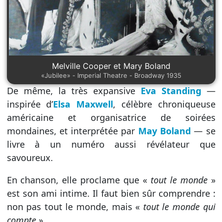
Melville Cooper et Mary Boland
«Jubilee» - Imperial Theatre - Broadway 1935
De même, la très expansive
Eva Standing
—
inspirée d’
Elsa Maxwell
, célèbre chroniqueuse
américaine et organisatrice de soirées
mondaines, et interprétée par
May Boland
— se
livre à un numéro aussi révélateur que
savoureux.
En chanson, elle proclame que «
tout le monde
»
est son ami intime. Il faut bien sûr comprendre :
non pas tout le monde, mais «
tout le monde qui
compte
».