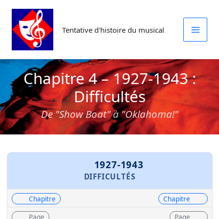
Aller
au
Tentative d'histoire du musical
contenu
Chapitre 4 – 1927-1943 :
Difficultés
De "Show Boat" à "Oklahoma!"
1927-1943
DIFFICULTÉS
Chapitre
Chapitre
Page
Page