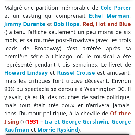
Malgré une partition mémorable de
Cole Porter
et un casting qui comprenait
Ethel Merman
,
Jimmy Durante
et
Bob Hope
,
Red, Hot and Blue
() a tenu l’affiche seulement un peu moins de six
mois, et sa tournée post-Broadway (avec les trois
leads de Broadway) s’est arrêtée après sa
première série à Chicago, où le musical a été
représenté pendant trois semaines. Le livret de
Howard Lindsay
et
Russel Crouse
est amusant,
mais les critiques l’ont trouvé décevant. Environ
90% du spectacle se déroule à Washington DC. Il
y avait, çà et là, des touches de satire politique,
mais tout était très doux et n’arrivera jamais,
dans l’humour politique, à la cheville de
Of thee
I sing
() (
1931
–
Ira et George Gershwin
,
George
Kaufman
et
Morrie Ryskind
).