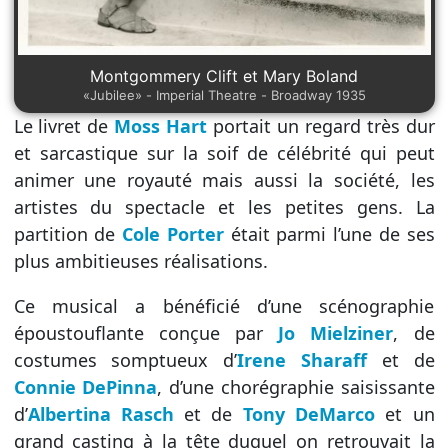
Montgommery Clift et Mary Boland
«Jubilee» - Imperial Theatre - Broadway 1935
Le livret de
Moss Hart
portait un regard très dur
et sarcastique sur la soif de célébrité qui peut
animer une royauté mais aussi la société, les
artistes du spectacle et les petites gens. La
partition de
Cole Porter
était parmi l’une de ses
plus ambitieuses réalisations.
Ce musical a bénéficié d’une scénographie
époustouflante conçue par
Jo Mielziner
, de
costumes somptueux d’
Irene Sharaff
et de
Connie DePinna
, d’une chorégraphie saisissante
d’
Albertina Rasch
et de
Tony DeMarco
et un
grand casting à la tête duquel on retrouvait la