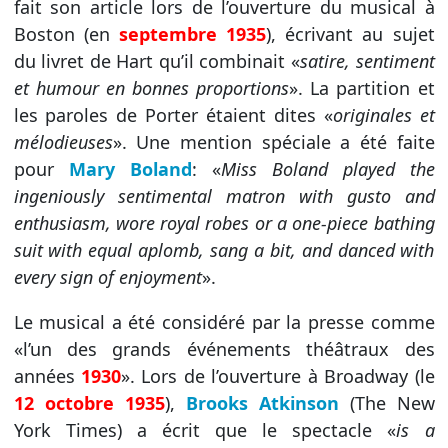
fait son article lors de l’ouverture du musical à
Boston (en
septembre 1935
), écrivant au sujet
du livret de Hart qu’il combinait «
satire, sentiment
et humour en bonnes proportions
». La partition et
les paroles de Porter étaient dites «
originales et
mélodieuses
». Une mention spéciale a été faite
pour
Mary Boland
: «
Miss Boland played the
ingeniously sentimental matron with gusto and
enthusiasm, wore royal robes or a one-piece bathing
suit with equal aplomb, sang a bit, and danced with
every sign of enjoyment
».
Le musical a été considéré par la presse comme
«l’un des grands événements théâtraux des
années
1930
». Lors de l’ouverture à Broadway (le
12 octobre 1935
),
Brooks Atkinson
(The New
York Times) a écrit que le spectacle «
is a