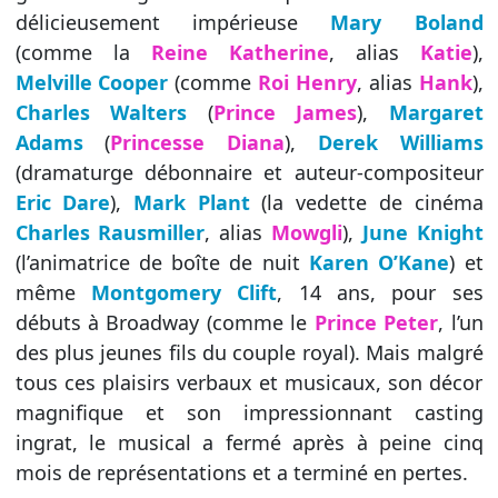
délicieusement impérieuse
Mary Boland
(comme la
Reine Katherine
, alias
Katie
),
Melville Cooper
(comme
Roi Henry
, alias
Hank
),
Charles Walters
(
Prince James
),
Margaret
Adams
(
Princesse Diana
),
Derek Williams
(dramaturge débonnaire et auteur-compositeur
Eric Dare
),
Mark Plant
(la vedette de cinéma
Charles Rausmiller
, alias
Mowgli
),
June Knight
(l’animatrice de boîte de nuit
Karen O’Kane
) et
même
Montgomery Clift
, 14 ans, pour ses
débuts à Broadway (comme le
Prince Peter
, l’un
des plus jeunes fils du couple royal). Mais malgré
tous ces plaisirs verbaux et musicaux, son décor
magnifique et son impressionnant casting
ingrat, le musical a fermé après à peine cinq
mois de représentations et a terminé en pertes.