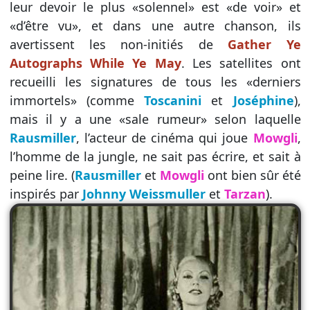
leur devoir le plus «solennel» est «de voir» et
«d’être vu», et dans une autre chanson, ils
avertissent les non-initiés de
Gather Ye
Autographs While Ye May
. Les satellites ont
recueilli les signatures de tous les «derniers
immortels» (comme
Toscanini
et
Joséphine
),
mais il y a une «sale rumeur» selon laquelle
Rausmiller
, l’acteur de cinéma qui joue
Mowgli
,
l’homme de la jungle, ne sait pas écrire, et sait à
peine lire. (
Rausmiller
et
Mowgli
ont bien sûr été
inspirés par
Johnny Weissmuller
et
Tarzan
).