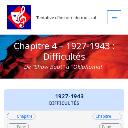
Aller
au
Tentative d'histoire du musical
contenu
Chapitre 4 – 1927-1943 :
Difficultés
De "Show Boat" à "Oklahoma!"
1927-1943
DIFFICULTÉS
Chapitre
Chapitre
Page
Page