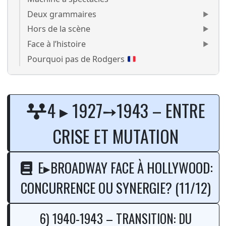
Deux grammaires
Hors de la scène
Face à l’histoire
Pourquoi pas de Rodgers
1933-1939: de la démesure de
4 ▸ 1927➙1943 – ENTRE
CRISE ET MUTATION
E▸BROADWAY FACE À HOLLYWOOD:
CONCURRENCE OU SYNERGIE? (11/12)
6) 1940-1943 – TRANSITION: DU