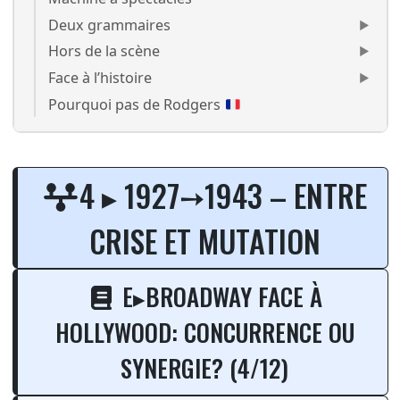
Deux grammaires
Hors de la scène
Face à l’histoire
Pourquoi pas de Rodgers
1928-1930 Broadway entre en
4 ▸ 1927➙1943 – ENTRE
CRISE ET MUTATION
E▸BROADWAY FACE À
HOLLYWOOD: CONCURRENCE OU
SYNERGIE? (4/12)