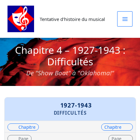
Aller
au
Tentative d'histoire du musical
contenu
Chapitre 4 – 1927-1943 :
Difficultés
De "Show Boat" à "Oklahoma!"
1927-1943
DIFFICULTÉS
Chapitre
Chapitre
Page
Page