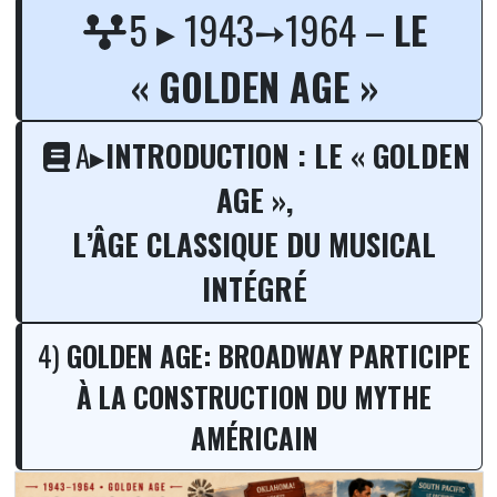
Pourquoi le Golden Age reste 
5 ▸ 1943➙1964 –
LE
« GOLDEN AGE »
A▸
INTRODUCTION : LE « GOLDEN
AGE »,
L’ÂGE CLASSIQUE DU MUSICAL
INTÉGRÉ
4)
GOLDEN AGE: BROADWAY PARTICIPE
À LA CONSTRUCTION DU MYTHE
AMÉRICAIN