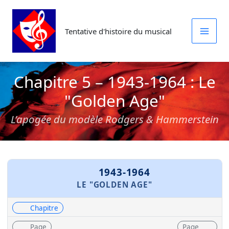
Aller
au
Tentative d'histoire du musical
contenu
Chapitre 5 – 1943-1964 : Le
"Golden Age"
L’apogée du modèle Rodgers & Hammerstein
1943-1964
LE "GOLDEN AGE"
Chapitre
Page
Page