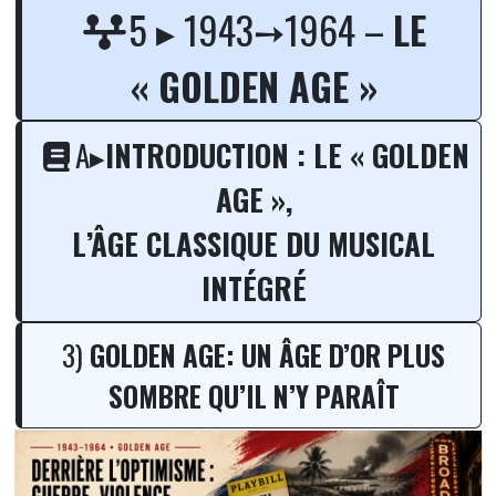
Golden Age – Derrière l’optimi
5 ▸ 1943➙1964 –
LE
« GOLDEN AGE »
A▸
INTRODUCTION : LE « GOLDEN
AGE »,
L’ÂGE CLASSIQUE DU MUSICAL
INTÉGRÉ
3)
GOLDEN AGE: UN ÂGE D’OR PLUS
SOMBRE QU’IL N’Y PARAÎT