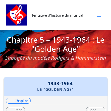
Aller
au
Tentative d'histoire du musical
contenu
Chapitre 5 – 1943-1964 : Le
"Golden Age"
L’apogée du modèle Rodgers & Hammerstein
1943-1964
LE "GOLDEN AGE"
Chapitre
Page
Page