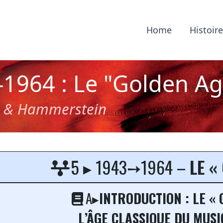
Home
Histoir
-1964 : Le "Golden Ag
s & Hammerstein
urquoi le Golden Age 
5 ▸ 1943➙1964 –
LE «
A▸
INTRODUCTION : LE « 
L’ÂGE CLASSIQUE DU MUSI