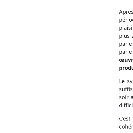
Après
pério
plais
plus 
parle
parle
œuvr
produ
Le sy
suffi
soir 
diffi
C’est
cohér