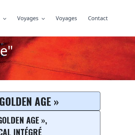
e
Voyages
Voyages
Contact
e"
reste malgré tout ré
 GOLDEN AGE »
GOLDEN AGE »,
CAL INTÉGRÉ