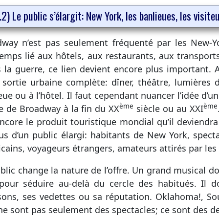
.2) Le public s’élargit: New York, les banlieues, les visit
way n’est pas seulement fréquenté par les New-Y
emps lié aux hôtels, aux restaurants, aux transport
 la guerre, ce lien devient encore plus important. Al
 sortie urbaine complète: dîner, théâtre, lumières
eue ou à l’hôtel. Il faut cependant nuancer l’idée d’
ème
ème
le de Broadway à la fin du XX
siècle ou au XXI
ncore le produit touristique mondial qu’il deviendra
us d’un public élargi: habitants de New York, spect
cains, voyageurs étrangers, amateurs attirés par les t
blic change la nature de l’offre. Un grand musical 
 pour séduire au-delà du cercle des habitués. Il do
ons, ses vedettes ou sa réputation. Oklahoma!, Sou
e sont pas seulement des spectacles; ce sont des de