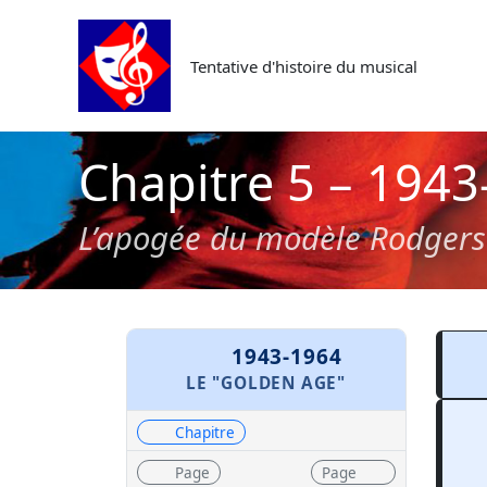
Aller
au
Tentative d'histoire du musical
contenu
Chapitre 5 – 1943
L’apogée du modèle Rodger
Po
1943-1964
LE "GOLDEN AGE"
Chapitre
Page
Page