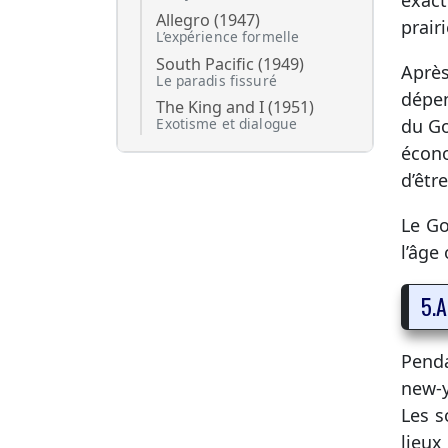
exac
Allegro (1947)
prairi
L’expérience formelle
South Pacific (1949)
Après
Le paradis fissuré
dépen
The King and I (1951)
du Go
Exotisme et dialogue
écono
d’êtr
Le Go
l’âge
5.A
Penda
new-y
Les s
lieux