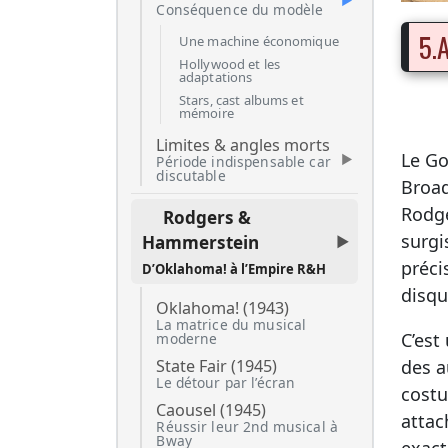
Conséquence du modèle
5.
Une machine économique
Hollywood et les
adaptations
Stars, cast albums et
mémoire
Limites & angles morts
Le Go
Période indispensable car
discutable
Broa
Rodge
Rodgers &
surgi
Hammerstein
préci
D’Oklahoma! à l’Empire R&H
disqu
Oklahoma! (1943)
La matrice du musical
C’est
moderne
State Fair (1945)
des a
Le détour par l’écran
costu
Caousel (1945)
attac
Réussir leur 2nd musical à
Bway