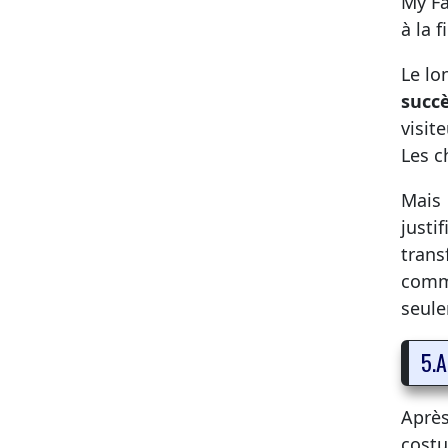
My Fa
à la 
Le lo
succè
visit
Les c
Mais 
justi
trans
comme
seule
5.A
Après
costu