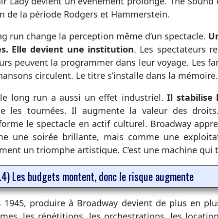
ir Lady devient un événement prolongé. The Sound o
fin de la période Rodgers et Hammerstein.
ng run change la perception même d’un spectacle.
Un
s. Elle devient une institution
. Les spectateurs re
eurs peuvent la programmer dans leur voyage. Les f
hansons circulent. Le titre s’installe dans la mémoire.
le long run a aussi un effet industriel.
Il stabilise
fie les tournées. Il augmente la valeur des droits.
forme le spectacle en actif culturel. Broadway appr
 une soirée brillante, mais comme une exploitat
ment un triomphe artistique. C’est une machine qui 
.4) Les budgets montent, donc le risque augmente
 1945, produire à Broadway devient de plus en plus 
mes, les répétitions, les orchestrations, les locatio