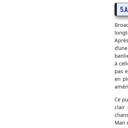
5.A
Broad
longt
Après
d’une
banli
à cel
pas e
en pl
améri
Ce pu
clair
chans
Man n