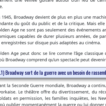
tement une veillée guitare autour d’un feu de ca
e.
 1945, Broadway devient de plus en plus une machine
dante du goût du public et de la critique. Mais elle
lden Age ne sont pas seulement des événements arti
miques capables de durer plusieurs années, de parti
e enregistrées sur disque puis adaptées au cinéma.
lden Age peut donc se lire comme l’âge classique
 où Broadway comprend qu’un spectacle peut devenir
.1) Broadway sort de la guerre avec un besoin de rasse
nt la Seconde Guerre mondiale, Broadway a continué
orkaise. Le théâtre offre du divertissement, du récon
oldats en permission, les familles inquiètes, les New
 où oublier momentanément la guerre ou lui donner 