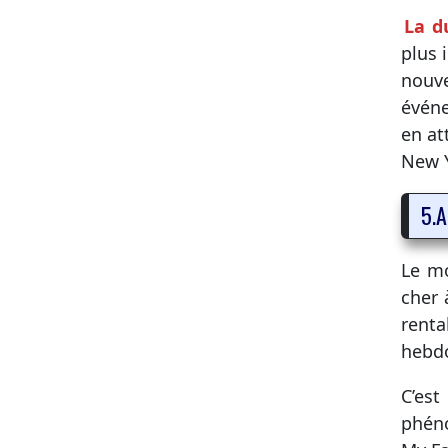
La d
plus i
nouve
événe
en at
New 
5.A
Le mo
cher 
renta
hebdo
C’es
phéno